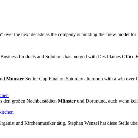
over the next decade as the company is building the "new model for ret
siness Products and Solutions has merged with Des Plaines Office E
land
Munster
Senior Cup Final on Saturday afternoon with a win over Ol
rchen
us den großen Nachbarstädten
Münster
und Dortmund, auch wenn keine
 Organist und Kirchenmusiker tätig. Stephan Wenzel hat diese Stelle ü