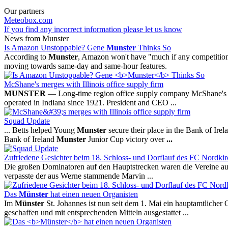
Our partners
Meteobox.com
If you find any incorrect information please let us know
News from Munster
Is Amazon Unstoppable? Gene
Munster
Thinks So
According to
Munster
, Amazon won't have "much if any competition" 
moving towards same-day and same-hour features.
McShane's merges with Illinois office supply firm
MUNSTER
— Long-time region office supply company McShane's Bu
operated in Indiana since 1921. President and CEO ...
Squad Update
... Betts helped Young
Munster
secure their place in the Bank of Ire
Bank of Ireland
Munster
Junior Cup victory over
...
Zufriedene Gesichter beim 18. Schloss- und Dorflauf des FC Nordki
Die großen Dominatoren auf den Hauptstrecken waren die Vereine a
verpasste der aus Werne stammende Marvin ...
Das
Münster
hat einen neuen Organisten
Im
Münster
St. Johannes ist nun seit dem 1. Mai ein hauptamtlicher
geschaffen und mit entsprechenden Mitteln ausgestattet ...