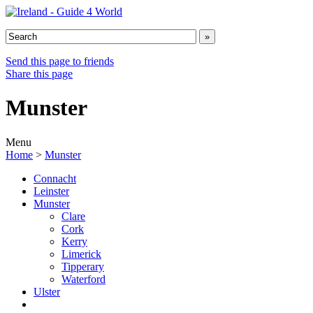
Send this page to friends
Share this page
Munster
Menu
Home
>
Munster
Connacht
Leinster
Munster
Clare
Cork
Kerry
Limerick
Tipperary
Waterford
Ulster